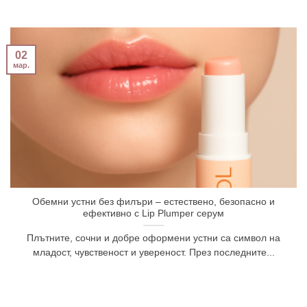
02
мар.
Обемни устни без филъри – естествено, безопасно и
ефективно с Lip Plumper серум
Плътните, сочни и добре оформени устни са символ на
младост, чувственост и увереност. През последните...