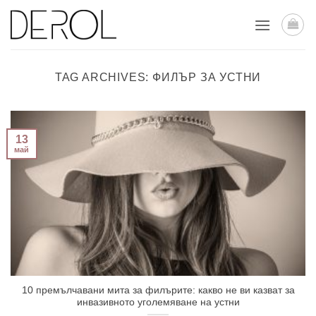
Skip
to
content
TAG ARCHIVES:
ФИЛЪР ЗА УСТНИ
13
май
10 премълчавани мита за филърите: какво не ви казват за
инвазивното уголемяване на устни